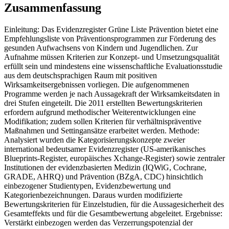
Zusammenfassung
Einleitung: Das Evidenzregister Grüne Liste Prävention bietet eine
Empfehlungsliste von Präventionsprogrammen zur Förderung des
gesunden Aufwachsens von Kindern und Jugendlichen. Zur
Aufnahme müssen Kriterien zur Konzept- und Umsetzungsqualität
erfüllt sein und mindestens eine wissenschaftliche Evaluationsstudie
aus dem deutschsprachigen Raum mit positiven
Wirksamkeitsergebnissen vorliegen. Die aufgenommenen
Programme werden je nach Aussagekraft der Wirksamkeitsdaten in
drei Stufen eingeteilt. Die 2011 erstellten Bewertungskriterien
erfordern aufgrund methodischer Weiterentwicklungen eine
Modifikation; zudem sollen Kriterien für verhältnispräventive
Maßnahmen und Settingansätze erarbeitet werden. Methode:
Analysiert wurden die Kategorisierungskonzepte zweier
international bedeutsamer Evidenzregister (US-amerikanisches
Blueprints-Register, europäisches Xchange-Register) sowie zentraler
Institutionen der evidenzbasierten Medizin (IQWiG, Cochrane,
GRADE, AHRQ) und Prävention (BZgA, CDC) hinsichtlich
einbezogener Studientypen, Evidenzbewertung und
Kategorienbezeichnungen. Daraus wurden modifizierte
Bewertungskriterien für Einzelstudien, für die Aussagesicherheit des
Gesamteffekts und für die Gesamtbewertung abgeleitet. Ergebnisse:
Verstärkt einbezogen werden das Verzerrungspotenzial der