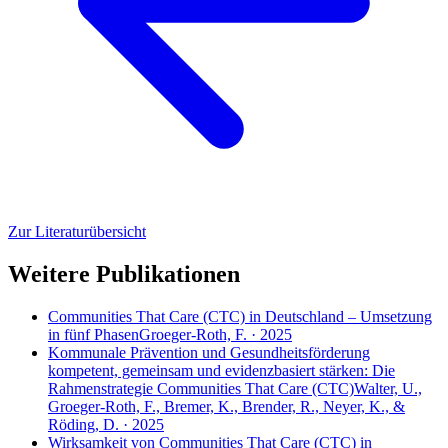
Zur Literaturübersicht
Weitere Publikationen
Communities That Care (CTC) in Deutschland – Umsetzung
in fünf Phasen
Groeger-Roth, F. · 2025
Kommunale Prävention und Gesundheitsförderung
kompetent, gemeinsam und evidenzbasiert stärken: Die
Rahmenstrategie Communities That Care (CTC)
Walter, U.,
Groeger-Roth, F., Bremer, K., Brender, R., Neyer, K., &
Röding, D. · 2025
Wirksamkeit von Communities That Care (CTC) in