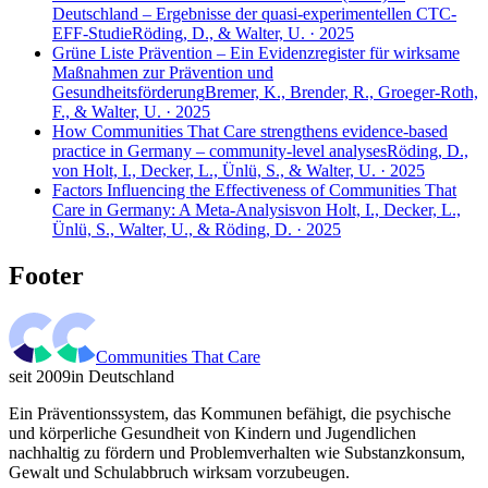
Deutschland – Ergebnisse der quasi-experimentellen CTC-
EFF-Studie
Röding, D., & Walter, U. · 2025
Grüne Liste Prävention – Ein Evidenzregister für wirksame
Maßnahmen zur Prävention und
Gesundheitsförderung
Bremer, K., Brender, R., Groeger-Roth,
F., & Walter, U. · 2025
How Communities That Care strengthens evidence-based
practice in Germany – community-level analyses
Röding, D.,
von Holt, I., Decker, L., Ünlü, S., & Walter, U. · 2025
Factors Influencing the Effectiveness of Communities That
Care in Germany: A Meta-Analysis
von Holt, I., Decker, L.,
Ünlü, S., Walter, U., & Röding, D. · 2025
Footer
Communities That Care
seit 2009
in Deutschland
Ein Präventionssystem, das Kommunen befähigt, die psychische
und körperliche Gesundheit von Kindern und Jugendlichen
nachhaltig zu fördern und Problemverhalten wie Substanzkonsum,
Gewalt und Schulabbruch wirksam vorzubeugen.