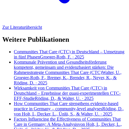
Zur Literaturübersicht
Weitere Publikationen
Communities That Care (CTC) in Deutschland – Umsetzung
in fünf Phasen
Groeger-Roth, F. · 2025
Kommunale Prävention und Gesundheitsförderung
kompetent, gemeinsam und evidenzbasiert stärken: Die
Rahmenstrategie Communities That Care (CTC)
Walter, U.,
Groeger-Roth, F., Bremer, K., Brender, R., Neyer, K., &
Röding, D. · 2025
Wirksamkeit von Communities That Care (CTC) in
Deutschland – Ergebnisse der quasi-experimentellen CTC-
EFF-Studie
Röding, D., & Walter, U. · 2025
How Communities That Care strengthens evidence-based
practice in Germany – community-level analyses
Röding, D.,
von Holt, I., Decker, L., Ünlü, S., & Walter, U. · 2025
Factors Influencing the Effectiveness of Communities That
Care in Germany: A Meta-Analysis
von Holt, I., Decker, L.,