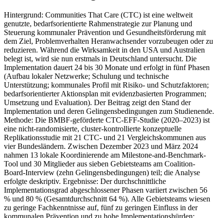
Hintergrund: Communities That Care (CTC) ist eine weltweit
genutzte, bedarfsorientierte Rahmenstrategie zur Planung und
Steuerung kommunaler Prävention und Gesundheitsförderung mit
dem Ziel, Problemverhalten Heranwachsender vorzubeugen oder zu
reduzieren. Während die Wirksamkeit in den USA und Australien
belegt ist, wird sie nun erstmals in Deutschland untersucht. Die
Implementation dauert 24 bis 30 Monate und erfolgt in fünf Phasen
(Aufbau lokaler Netzwerke; Schulung und technische
Unterstützung; kommunales Profil mit Risiko- und Schutzfaktoren;
bedarfsorientierter Aktionsplan mit evidenzbasierten Programmen;
Umsetzung und Evaluation). Der Beitrag zeigt den Stand der
Implementation und deren Gelingensbedingungen zum Studienende.
Methode: Die BMBF-geförderte CTC-EFF-Studie (2020–2023) ist
eine nicht-randomisierte, cluster-kontrollierte konzeptuelle
Replikationsstudie mit 21 CTC- und 21 Vergleichskommunen aus
vier Bundesländern. Zwischen Dezember 2023 und März 2024
nahmen 13 lokale Koordinierende am Milestone-and-Benchmark-
Tool und 30 Mitglieder aus sieben Gebietsteams am Coalition-
Board-Interview (zehn Gelingensbedingungen) teil; die Analyse
erfolgte deskriptiv. Ergebnisse: Der durchschnittliche
Implementationsgrad abgeschlossener Phasen variiert zwischen 56
% und 80 % (Gesamtdurchschnitt 64 %). Alle Gebietsteams wiesen
zu geringe Fachkenntnisse auf, fünf zu geringen Einfluss in der
kommunalen Prävention und zu hohe Implementationshürden;