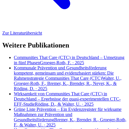
Zur Literaturübersicht
Weitere Publikationen
Communities That Care (CTC) in Deutschland – Umsetzung
in fünf Phasen
Groeger-Roth, F. · 2025
Kommunale Prävention und Gesundheitsförderung
kompetent, gemeinsam und evidenzbasiert stärken: Die
Rahmenstrategie Communities That Care (CTC)
Walter, U.,
Groeger-Roth, F., Bremer, K., Brender, R., Neyer, K., &
Röding, D. · 2025
Wirksamkeit von Communities That Care (CTC) in
Deutschland – Ergebnisse der quasi-experimentellen CTC-
EFF-Studie
Röding, D., & Walter, U. · 2025
Grüne Liste Prävention – Ein Evidenzregister für wirksame
Maßnahmen zur Prävention und
Gesundheitsförderung
Bremer, K., Brender, R., Groeger-Roth,
F., & Walter, U. · 2025