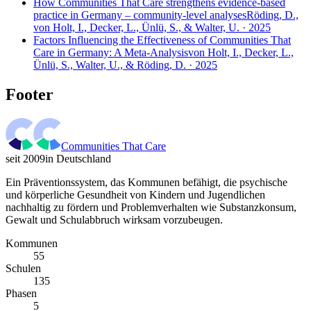
How Communities That Care strengthens evidence-based
practice in Germany – community-level analyses
Röding, D.,
von Holt, I., Decker, L., Ünlü, S., & Walter, U. · 2025
Factors Influencing the Effectiveness of Communities That
Care in Germany: A Meta-Analysis
von Holt, I., Decker, L.,
Ünlü, S., Walter, U., & Röding, D. · 2025
Footer
Communities That Care
seit 2009
in Deutschland
Ein Präventionssystem, das Kommunen befähigt, die psychische
und körperliche Gesundheit von Kindern und Jugendlichen
nachhaltig zu fördern und Problemverhalten wie Substanzkonsum,
Gewalt und Schulabbruch wirksam vorzubeugen.
Kommunen
55
Schulen
135
Phasen
5