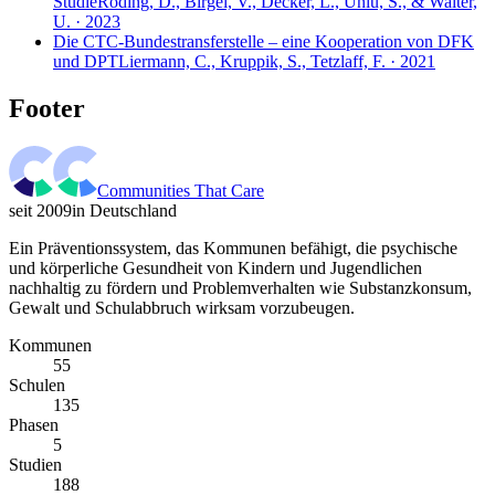
Studie
Röding, D., Birgel, V., Decker, L., Ünlü, S., & Walter,
U. · 2023
Die CTC-Bundestransferstelle – eine Kooperation von DFK
und DPT
Liermann, C., Kruppik, S., Tetzlaff, F. · 2021
Footer
Communities That Care
seit 2009
in Deutschland
Ein Präventionssystem, das Kommunen befähigt, die psychische
und körperliche Gesundheit von Kindern und Jugendlichen
nachhaltig zu fördern und Problemverhalten wie Substanzkonsum,
Gewalt und Schulabbruch wirksam vorzubeugen.
Kommunen
55
Schulen
135
Phasen
5
Studien
188