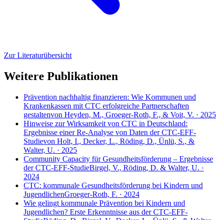
Zur Literaturübersicht
Weitere Publikationen
Prävention nachhaltig finanzieren: Wie Kommunen und
Krankenkassen mit CTC erfolgreiche Partnerschaften
gestalten
von Heyden, M., Groeger-Roth, F., & Voit, V. · 2025
Hinweise zur Wirksamkeit von CTC in Deutschland:
Ergebnisse einer Re-Analyse von Daten der CTC-EFF-
Studie
von Holt, I., Decker, L., Röding, D., Ünlü, S., &
Walter, U. · 2025
Community Capacity für Gesundheitsförderung – Ergebnisse
der CTC-EFF-Studie
Birgel, V., Röding, D. & Walter, U. ·
2024
CTC: kommunale Gesundheitsförderung bei Kindern und
Jugendlichen
Groeger-Roth, F. · 2024
Wie gelingt kommunale Prävention bei Kindern und
Jugendlichen? Erste Erkenntnisse aus der CTC-EFF-