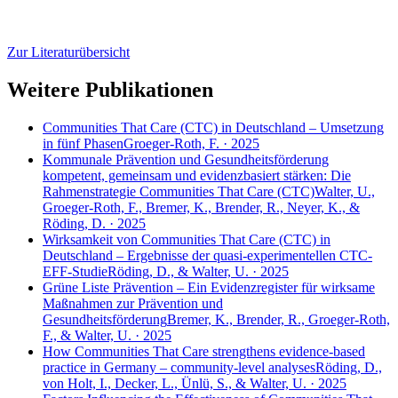
Zur Literaturübersicht
Weitere Publikationen
Communities That Care (CTC) in Deutschland – Umsetzung
in fünf Phasen
Groeger-Roth, F. · 2025
Kommunale Prävention und Gesundheitsförderung
kompetent, gemeinsam und evidenzbasiert stärken: Die
Rahmenstrategie Communities That Care (CTC)
Walter, U.,
Groeger-Roth, F., Bremer, K., Brender, R., Neyer, K., &
Röding, D. · 2025
Wirksamkeit von Communities That Care (CTC) in
Deutschland – Ergebnisse der quasi-experimentellen CTC-
EFF-Studie
Röding, D., & Walter, U. · 2025
Grüne Liste Prävention – Ein Evidenzregister für wirksame
Maßnahmen zur Prävention und
Gesundheitsförderung
Bremer, K., Brender, R., Groeger-Roth,
F., & Walter, U. · 2025
How Communities That Care strengthens evidence-based
practice in Germany – community-level analyses
Röding, D.,
von Holt, I., Decker, L., Ünlü, S., & Walter, U. · 2025