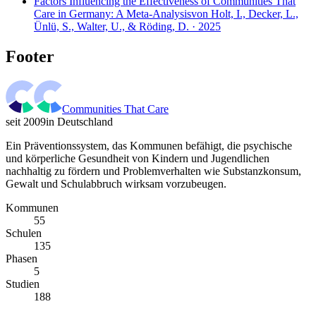
Factors Influencing the Effectiveness of Communities That
Care in Germany: A Meta-Analysis
von Holt, I., Decker, L.,
Ünlü, S., Walter, U., & Röding, D. · 2025
Footer
Communities That Care
seit 2009
in Deutschland
Ein Präventionssystem, das Kommunen befähigt, die psychische
und körperliche Gesundheit von Kindern und Jugendlichen
nachhaltig zu fördern und Problemverhalten wie Substanzkonsum,
Gewalt und Schulabbruch wirksam vorzubeugen.
Kommunen
55
Schulen
135
Phasen
5
Studien
188