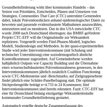
Gesundheitsförderung wirkt über kommunales Handeln – das
Setzen von Prioritäten, Entscheiden, Planen und Umsetzen von
Strategien. Communities That Care (CTC) unterstützt Gemeinden
dabei, lokale Präventionslücken anhand epidemiologischer Daten zu
bewerten und passende evidenzbasierte Maßnahmen auszuwählen,
umzusetzen und zu monitoren. Das in den USA entwickelte CTC
wurde 2008 nach Deutschland übertragen; das BMBF-geförderte
Projekt CTC-EFF will die Originalstudie zur Wirksamkeit
replizieren. Vorgestellt werden Fünf-Phasen-Modell, logisches
Modell, Studiendesign und Methoden. In der quasi-experimentellen
Studie wird jeder Interventionskommune (mit Schulung und
technischer Unterstützung) eine soziodemografisch ähnliche
Kontrollkommune zugeordnet. Auf Gemeindeebene werden
halbjährlich Outputs wie Capacity Building und die Übernahme
eines wissenschaftsbasierten Präventionsrahmens gemessen, in den
Interventionskommunen jährlich zusätzlich Coalition Functioning
sowie CTC-Meilensteine und -Benchmarks; auf Zielgruppenebene
findet jährlich eine Schüler-Panelbefragung statt. Die optimale
Stichprobengröße beträgt n=4.733 in 24 Kommunen; fünf
Interventionskommunen sind bereits rekrutiert. Fazit: CTC-EFF hat
eine für Deutschland bislang einzigartige Wirksamkeitsstudie
kommunaler Gesundheitsförderung gestartet.
Automatisch erstellte deutsche Zusammenfassung des