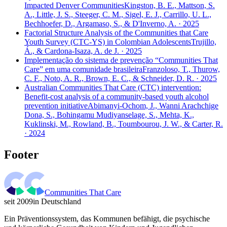
Impacted Denver Communities
Kingston, B. E., Mattson, S.
A., Little, J. S., Steeger, C. M., Sigel, E. J., Carrillo, U. L.,
Bechhoefer, D., Argamaso, S., & D'Inverno, A. · 2025
Factorial Structure Analysis of the Communities that Care
Youth Survey (CTC-YS) in Colombian Adolescents
Trujillo,
Á., & Cardona-Isaza, A. de J. · 2025
Implementação do sistema de prevenção “Communities That
Care” em uma comunidade brasileira
Franzoloso, T., Thurow,
C. F., Noto, A. R., Brown, E. C., & Schneider, D. R. · 2025
Australian Communities That Care (CTC) intervention:
Benefit-cost analysis of a community-based youth alcohol
prevention initiative
Abimanyi-Ochom, J., Wanni Arachchige
Dona, S., Bohingamu Mudiyanselage, S., Mehta, K.,
Kuklinski, M., Rowland, B., Toumbourou, J. W., & Carter, R.
· 2024
Footer
Communities That Care
seit 2009
in Deutschland
Ein Präventionssystem, das Kommunen befähigt, die psychische