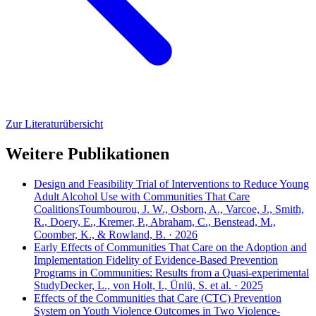
Zur Literaturübersicht
Weitere Publikationen
Design and Feasibility Trial of Interventions to Reduce Young
Adult Alcohol Use with Communities That Care
Coalitions
Toumbourou, J. W., Osborn, A., Varcoe, J., Smith,
R., Doery, E., Kremer, P., Abraham, C., Benstead, M.,
Coomber, K., & Rowland, B. · 2026
Early Effects of Communities That Care on the Adoption and
Implementation Fidelity of Evidence-Based Prevention
Programs in Communities: Results from a Quasi-experimental
Study
Decker, L., von Holt, I., Ünlü, S. et al. · 2025
Effects of the Communities that Care (CTC) Prevention
System on Youth Violence Outcomes in Two Violence-