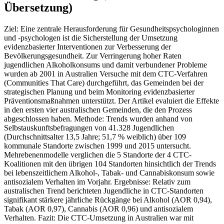
Übersetzung)
Ziel: Eine zentrale Herausforderung für Gesundheitspsychologinnen
und -psychologen ist die Sicherstellung der Umsetzung
evidenzbasierter Interventionen zur Verbesserung der
Bevölkerungsgesundheit. Zur Verringerung hoher Raten
jugendlichen Alkoholkonsums und damit verbundener Probleme
wurden ab 2001 in Australien Versuche mit dem CTC-Verfahren
(Communities That Care) durchgeführt, das Gemeinden bei der
strategischen Planung und beim Monitoring evidenzbasierter
Präventionsmaßnahmen unterstützt. Der Artikel evaluiert die Effekte
in den ersten vier australischen Gemeinden, die den Prozess
abgeschlossen haben. Methode: Trends wurden anhand von
Selbstauskunftsbefragungen von 41.328 Jugendlichen
(Durchschnittsalter 13,5 Jahre; 51,7 % weiblich) über 109
kommunale Standorte zwischen 1999 und 2015 untersucht.
Mehrebenenmodelle verglichen die 5 Standorte der 4 CTC-
Koalitionen mit den übrigen 104 Standorten hinsichtlich der Trends
bei lebenszeitlichem Alkohol-, Tabak- und Cannabiskonsum sowie
antisozialem Verhalten im Vorjahr. Ergebnisse: Relativ zum
australischen Trend berichteten Jugendliche in CTC-Standorten
signifikant stärkere jährliche Rückgänge bei Alkohol (AOR 0,94),
Tabak (AOR 0,97), Cannabis (AOR 0,96) und antisozialem
Verhalten. Fazit: Die CTC-Umsetzung in Australien war mit