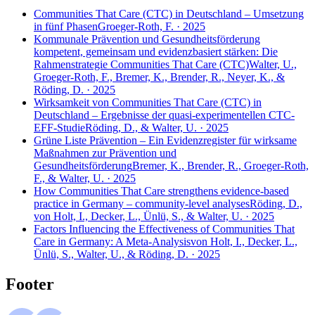
Communities That Care (CTC) in Deutschland – Umsetzung
in fünf Phasen
Groeger-Roth, F. · 2025
Kommunale Prävention und Gesundheitsförderung
kompetent, gemeinsam und evidenzbasiert stärken: Die
Rahmenstrategie Communities That Care (CTC)
Walter, U.,
Groeger-Roth, F., Bremer, K., Brender, R., Neyer, K., &
Röding, D. · 2025
Wirksamkeit von Communities That Care (CTC) in
Deutschland – Ergebnisse der quasi-experimentellen CTC-
EFF-Studie
Röding, D., & Walter, U. · 2025
Grüne Liste Prävention – Ein Evidenzregister für wirksame
Maßnahmen zur Prävention und
Gesundheitsförderung
Bremer, K., Brender, R., Groeger-Roth,
F., & Walter, U. · 2025
How Communities That Care strengthens evidence-based
practice in Germany – community-level analyses
Röding, D.,
von Holt, I., Decker, L., Ünlü, S., & Walter, U. · 2025
Factors Influencing the Effectiveness of Communities That
Care in Germany: A Meta-Analysis
von Holt, I., Decker, L.,
Ünlü, S., Walter, U., & Röding, D. · 2025
Footer