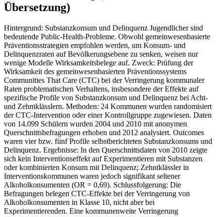
Übersetzung)
Hintergrund: Substanzkonsum und Delinquenz Jugendlicher sind
bedeutende Public-Health-Probleme. Obwohl gemeinwesenbasierte
Präventionsstrategien empfohlen werden, um Konsum- und
Delinquenzraten auf Bevölkerungsebene zu senken, weisen nur
wenige Modelle Wirksamkeitsbelege auf. Zweck: Prüfung der
Wirksamkeit des gemeinwesenbasierten Präventionssystems
Communities That Care (CTC) bei der Verringerung kommunaler
Raten problematischen Verhaltens, insbesondere der Effekte auf
spezifische Profile von Substanzkonsum und Delinquenz bei Acht-
und Zehntklässlern. Methoden: 24 Kommunen wurden randomisiert
der CTC-Intervention oder einer Kontrollgruppe zugewiesen. Daten
von 14.099 Schülern wurden 2004 und 2010 mit anonymen
Querschnittsbefragungen erhoben und 2012 analysiert. Outcomes
waren vier bzw. fünf Profile selbstberichteten Substanzkonsums und
Delinquenz. Ergebnisse: In den Querschnittsdaten von 2010 zeigte
sich kein Interventionseffekt auf Experimentieren mit Substanzen
oder kombinierten Konsum mit Delinquenz; Zehntklässler in
Interventionskommunen waren jedoch signifikant seltener
Alkoholkonsumenten (OR = 0,69). Schlussfolgerung: Die
Befragungen belegen CTC-Effekte bei der Verringerung von
Alkoholkonsumenten in Klasse 10, nicht aber bei
Experimentierenden. Eine kommunenweite Verringerung