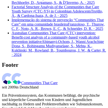
Bechhoefer, D., Argamaso, S., & D'Inverno, A. · 2025
Factorial Structure Analysis of the Communities that Care
Youth Survey (CTC-YS) in Colombian Adolescents
Trujillo,
Á., & Cardona-Isaza, A. de J. · 2025
Implementação do sistema de prevenção “Communities That
Care” em uma comunidade brasileira
Franzoloso, T., Thurow,
C. F., Noto, A. R., Brown, E. C., & Schneider, D. R. · 2025
Australian Communities That Care (CTC) intervention:
Benefit-cost analysis of a community-based youth alcohol
prevention initiative
Abimanyi-Ochom, J., Wanni Arachchige
Dona, S., Bohingamu Mudiyanselage, S., Mehta, K.,
Kuklinski, M., Rowland, B., Toumbourou, J. W., & Carter, R.
· 2024
Footer
Communities That Care
seit 2009
in Deutschland
Ein Präventionssystem, das Kommunen befähigt, die psychische
und körperliche Gesundheit von Kindern und Jugendlichen
nachhaltig zu fördern und Problemverhalten wie Substanzkonsum,