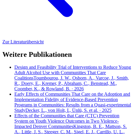
Zur Literaturübersicht
Weitere Publikationen
Design and Feasibility Trial of Interventions to Reduce Young
Adult Alcohol Use with Communities That Care
Coalitions
Toumbourou, J. W., Osborn, A., Varcoe, J., Smith,
R., Doery, E., Kremer, P., Abraham, C., Benstead, M.,
Coomber, K., & Rowland, B. · 2026
Early Effects of Communities That Care on the Adoption and
Implementation Fidelity of Evidence-Based Prevention
Programs in Communities: Results from a Quasi-experimental
Study
Decker, L., von Holt, I., Ünlü, S. et al. · 2025
Effects of the Communities that Care (CTC) Prevention
System on Youth Violence Outcomes in Two Violence-
Impacted Denver Communities
Kingston, B. E., Mattson, S.
A., Little, J. S., Steeger, C. M., Sigel, E. J., Carrillo, U. L.,