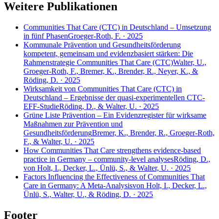
Weitere Publikationen
Communities That Care (CTC) in Deutschland – Umsetzung
in fünf Phasen
Groeger-Roth, F. · 2025
Kommunale Prävention und Gesundheitsförderung
kompetent, gemeinsam und evidenzbasiert stärken: Die
Rahmenstrategie Communities That Care (CTC)
Walter, U.,
Groeger-Roth, F., Bremer, K., Brender, R., Neyer, K., &
Röding, D. · 2025
Wirksamkeit von Communities That Care (CTC) in
Deutschland – Ergebnisse der quasi-experimentellen CTC-
EFF-Studie
Röding, D., & Walter, U. · 2025
Grüne Liste Prävention – Ein Evidenzregister für wirksame
Maßnahmen zur Prävention und
Gesundheitsförderung
Bremer, K., Brender, R., Groeger-Roth,
F., & Walter, U. · 2025
How Communities That Care strengthens evidence-based
practice in Germany – community-level analyses
Röding, D.,
von Holt, I., Decker, L., Ünlü, S., & Walter, U. · 2025
Factors Influencing the Effectiveness of Communities That
Care in Germany: A Meta-Analysis
von Holt, I., Decker, L.,
Ünlü, S., Walter, U., & Röding, D. · 2025
Footer