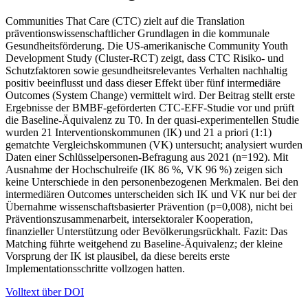
Communities That Care (CTC) zielt auf die Translation
präventionswissenschaftlicher Grundlagen in die kommunale
Gesundheitsförderung. Die US-amerikanische Community Youth
Development Study (Cluster-RCT) zeigt, dass CTC Risiko- und
Schutzfaktoren sowie gesundheitsrelevantes Verhalten nachhaltig
positiv beeinflusst und dass dieser Effekt über fünf intermediäre
Outcomes (System Change) vermittelt wird. Der Beitrag stellt erste
Ergebnisse der BMBF-geförderten CTC-EFF-Studie vor und prüft
die Baseline-Äquivalenz zu T0. In der quasi-experimentellen Studie
wurden 21 Interventionskommunen (IK) und 21 a priori (1:1)
gematchte Vergleichskommunen (VK) untersucht; analysiert wurden
Daten einer Schlüsselpersonen-Befragung aus 2021 (n=192). Mit
Ausnahme der Hochschulreife (IK 86 %, VK 96 %) zeigen sich
keine Unterschiede in den personenbezogenen Merkmalen. Bei den
intermediären Outcomes unterscheiden sich IK und VK nur bei der
Übernahme wissenschaftsbasierter Prävention (p=0,008), nicht bei
Präventionszusammenarbeit, intersektoraler Kooperation,
finanzieller Unterstützung oder Bevölkerungsrückhalt. Fazit: Das
Matching führte weitgehend zu Baseline-Äquivalenz; der kleine
Vorsprung der IK ist plausibel, da diese bereits erste
Implementationsschritte vollzogen hatten.
Volltext über DOI