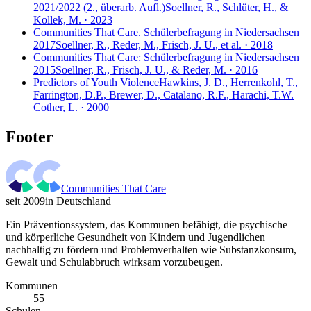
2021/2022 (2., überarb. Aufl.)
Soellner, R., Schlüter, H., &
Kollek, M. · 2023
Communities That Care. Schülerbefragung in Niedersachsen
2017
Soellner, R., Reder, M., Frisch, J. U., et al. · 2018
Communities That Care: Schülerbefragung in Niedersachsen
2015
Soellner, R., Frisch, J. U., & Reder, M. · 2016
Predictors of Youth Violence
Hawkins, J. D., Herrenkohl, T.,
Farrington, D.P., Brewer, D., Catalano, R.F., Harachi, T.W.
Cother, L. · 2000
Footer
Communities That Care
seit 2009
in Deutschland
Ein Präventionssystem, das Kommunen befähigt, die psychische
und körperliche Gesundheit von Kindern und Jugendlichen
nachhaltig zu fördern und Problemverhalten wie Substanzkonsum,
Gewalt und Schulabbruch wirksam vorzubeugen.
Kommunen
55
Schulen