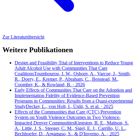
Zur Literaturübersicht
Weitere Publikationen
Design and Feasibility Trial of Interventions to Reduce Young
Adult Alcohol Use with Communities That Care
Coalitions
Toumbourou, J. W., Osborn, A., Varcoe, J., Smith,
R., Doery, E., Kremer, P., Abraham, C., Benstead, M.,
Coomber, K., & Rowland, B. · 2026
Early Effects of Communities That Care on the Adoption and
Implementation Fidelity of Evidence-Based Prevention
Programs in Communities: Results from a Quasi-experimental
Study
Decker, L., von Holt, I., Ünlü, S. et al. · 2025
Effects of the Communities that Care (CTC) Prevention
System on Youth Violence Outcomes in Two Violence-
Impacted Denver Communities
Kingston, B. E., Mattson, S.
A., Little, J. S., Steeger, C. M., Sigel, E. J., Carrillo, U. L.,
Bechhoefer, D., Argamaso, S., & D'Inverno, A. · 2025