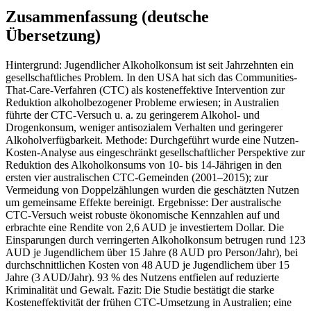
Zusammenfassung (deutsche
Übersetzung)
Hintergrund: Jugendlicher Alkoholkonsum ist seit Jahrzehnten ein
gesellschaftliches Problem. In den USA hat sich das Communities-
That-Care-Verfahren (CTC) als kosteneffektive Intervention zur
Reduktion alkoholbezogener Probleme erwiesen; in Australien
führte der CTC-Versuch u. a. zu geringerem Alkohol- und
Drogenkonsum, weniger antisozialem Verhalten und geringerer
Alkoholverfügbarkeit. Methode: Durchgeführt wurde eine Nutzen-
Kosten-Analyse aus eingeschränkt gesellschaftlicher Perspektive zur
Reduktion des Alkoholkonsums von 10- bis 14-Jährigen in den
ersten vier australischen CTC-Gemeinden (2001–2015); zur
Vermeidung von Doppelzählungen wurden die geschätzten Nutzen
um gemeinsame Effekte bereinigt. Ergebnisse: Der australische
CTC-Versuch weist robuste ökonomische Kennzahlen auf und
erbrachte eine Rendite von 2,6 AUD je investiertem Dollar. Die
Einsparungen durch verringerten Alkoholkonsum betrugen rund 123
AUD je Jugendlichem über 15 Jahre (8 AUD pro Person/Jahr), bei
durchschnittlichen Kosten von 48 AUD je Jugendlichem über 15
Jahre (3 AUD/Jahr). 93 % des Nutzens entfielen auf reduzierte
Kriminalität und Gewalt. Fazit: Die Studie bestätigt die starke
Kosteneffektivität der frühen CTC-Umsetzung in Australien; eine