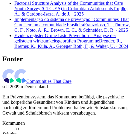
Factorial Structure Analysis of the Communities that Care
Youth Survey (CTC-YS) in Colombian Adolescents
Trujillo,
Á., & Cardona-Isaza, A. de J. · 2025
Implementação do sistema de prevenção “Communities That
Care” em uma comunidade brasileira
Franzoloso, T., Thurow,
C. F., Noto, A. R., Brown, E. C., & Schneider, D. R. · 2025
Evidenzregister Grüne Liste Prävention – Analyse der
gelisteten wirksamkeitsgeprüften Programme
Brender, R.,
Bremer, K., Kula, A., Groeger-Roth, F., & Walter, U. · 2024
Footer
Communities That Care
seit 2009
in Deutschland
Ein Präventionssystem, das Kommunen befähigt, die psychische
und körperliche Gesundheit von Kindern und Jugendlichen
nachhaltig zu fördern und Problemverhalten wie Substanzkonsum,
Gewalt und Schulabbruch wirksam vorzubeugen.
Kommunen
55
Schulen