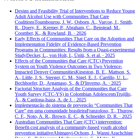
Design and Feasibility Trial of Interventions to Reduce Young
Adult Alcohol Use with Communities That Care
Coalitions
Toumbourou, J. W., Osborn, A., Varcoe, J., Smith,
R., Doery, E., Kremer, P., Abraham, C., Benstead, M.,
Coomber, K., & Rowland, B. · 2026
Early Effects of Communities That Care on the Adoption and
Implementation Fidelity of Evidence-Based Prevention
Programs in Communities: Results from a Quasi-experimental
Study
Decker, L., von Holt, I., Ünlü, S. et al. · 2025
Effects of the Communities that Care (CTC) Prevention
System on Youth Violence Outcomes in Two Violence-
Impacted Denver Communities
Kingston, B. E., Mattson, S.
A., Little, J. S., Steeger, C. M., Sigel, E. J., Carrillo, U. L.,
Bechhoefer, D., Argamaso, S., & D'Inverno, A. · 2025
Factorial Structure Analysis of the Communities that Care
Youth Survey (CTC-YS) in Colombian Adolescents
Trujillo,
Á., & Cardona-Isaza, A. de J. · 2025
Implementação do sistema de prevenção “Communities That
Care” em uma comunidade brasileira
Franzoloso, T., Thurow,
C. F., Noto, A. R., Brown, E. C., & Schneider, D. R. · 2025
Australian Communities That Care (CTC) intervention:
Benefit-cost analysis of a community-based youth alcohol
prevention initiative
Abimanyi-Ochom, J., Wanni Arachchige