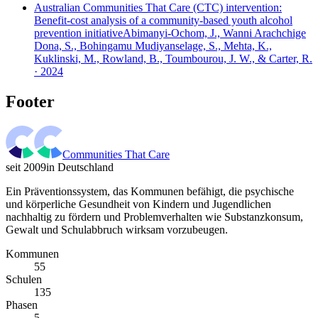
Australian Communities That Care (CTC) intervention:
Benefit-cost analysis of a community-based youth alcohol
prevention initiative
Abimanyi-Ochom, J., Wanni Arachchige
Dona, S., Bohingamu Mudiyanselage, S., Mehta, K.,
Kuklinski, M., Rowland, B., Toumbourou, J. W., & Carter, R.
· 2024
Footer
Communities That Care
seit 2009
in Deutschland
Ein Präventionssystem, das Kommunen befähigt, die psychische
und körperliche Gesundheit von Kindern und Jugendlichen
nachhaltig zu fördern und Problemverhalten wie Substanzkonsum,
Gewalt und Schulabbruch wirksam vorzubeugen.
Kommunen
55
Schulen
135
Phasen
5