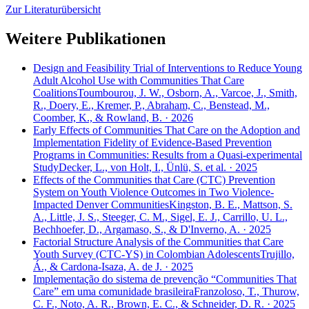
Zur Literaturübersicht
Weitere Publikationen
Design and Feasibility Trial of Interventions to Reduce Young
Adult Alcohol Use with Communities That Care
Coalitions
Toumbourou, J. W., Osborn, A., Varcoe, J., Smith,
R., Doery, E., Kremer, P., Abraham, C., Benstead, M.,
Coomber, K., & Rowland, B. · 2026
Early Effects of Communities That Care on the Adoption and
Implementation Fidelity of Evidence-Based Prevention
Programs in Communities: Results from a Quasi-experimental
Study
Decker, L., von Holt, I., Ünlü, S. et al. · 2025
Effects of the Communities that Care (CTC) Prevention
System on Youth Violence Outcomes in Two Violence-
Impacted Denver Communities
Kingston, B. E., Mattson, S.
A., Little, J. S., Steeger, C. M., Sigel, E. J., Carrillo, U. L.,
Bechhoefer, D., Argamaso, S., & D'Inverno, A. · 2025
Factorial Structure Analysis of the Communities that Care
Youth Survey (CTC-YS) in Colombian Adolescents
Trujillo,
Á., & Cardona-Isaza, A. de J. · 2025
Implementação do sistema de prevenção “Communities That
Care” em uma comunidade brasileira
Franzoloso, T., Thurow,
C. F., Noto, A. R., Brown, E. C., & Schneider, D. R. · 2025