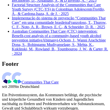
Bechhoefer, D., Argamaso, S., & D'Inverno, A. · 2025
Factorial Structure Analysis of the Communities that Care
Youth Survey (CTC-YS) in Colombian Adolescents
Trujillo,
Á., & Cardona-Isaza, A. de J. · 2025
Implementação do sistema de prevenção “Communities That
Care” em uma comunidade brasileira
Franzoloso, T., Thurow,
C. F., Noto, A. R., Brown, E. C., & Schneider, D. R. · 2025
Australian Communities That Care (CTC) intervention:
Benefit-cost analysis of a community-based youth alcohol
prevention initiative
Abimanyi-Ochom, J., Wanni Arachchige
Dona, S., Bohingamu Mudiyanselage, S., Mehta, K.,
Kuklinski, M., Rowland, B., Toumbourou, J. W., & Carter, R.
· 2024
Footer
Communities That Care
seit 2009
in Deutschland
Ein Präventionssystem, das Kommunen befähigt, die psychische
und körperliche Gesundheit von Kindern und Jugendlichen
nachhaltig zu fördern und Problemverhalten wie Substanzkonsum,
Gewalt und Schulabbruch wirksam vorzubeugen.