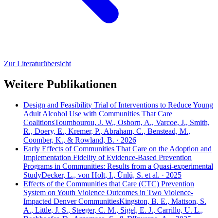
Zur Literaturübersicht
Weitere Publikationen
Design and Feasibility Trial of Interventions to Reduce Young
Adult Alcohol Use with Communities That Care
Coalitions
Toumbourou, J. W., Osborn, A., Varcoe, J., Smith,
R., Doery, E., Kremer, P., Abraham, C., Benstead, M.,
Coomber, K., & Rowland, B. · 2026
Early Effects of Communities That Care on the Adoption and
Implementation Fidelity of Evidence-Based Prevention
Programs in Communities: Results from a Quasi-experimental
Study
Decker, L., von Holt, I., Ünlü, S. et al. · 2025
Effects of the Communities that Care (CTC) Prevention
System on Youth Violence Outcomes in Two Violence-
Impacted Denver Communities
Kingston, B. E., Mattson, S.
A., Little, J. S., Steeger, C. M., Sigel, E. J., Carrillo, U. L.,