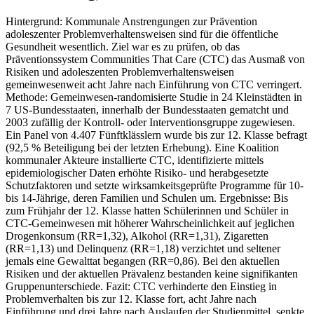
Hintergrund: Kommunale Anstrengungen zur Prävention
adoleszenter Problemverhaltensweisen sind für die öffentliche
Gesundheit wesentlich. Ziel war es zu prüfen, ob das
Präventionssystem Communities That Care (CTC) das Ausmaß von
Risiken und adoleszenten Problemverhaltensweisen
gemeinwesenweit acht Jahre nach Einführung von CTC verringert.
Methode: Gemeinwesen-randomisierte Studie in 24 Kleinstädten in
7 US-Bundesstaaten, innerhalb der Bundesstaaten gematcht und
2003 zufällig der Kontroll- oder Interventionsgruppe zugewiesen.
Ein Panel von 4.407 Fünftklässlern wurde bis zur 12. Klasse befragt
(92,5 % Beteiligung bei der letzten Erhebung). Eine Koalition
kommunaler Akteure installierte CTC, identifizierte mittels
epidemiologischer Daten erhöhte Risiko- und herabgesetzte
Schutzfaktoren und setzte wirksamkeitsgeprüfte Programme für 10-
bis 14-Jährige, deren Familien und Schulen um. Ergebnisse: Bis
zum Frühjahr der 12. Klasse hatten Schülerinnen und Schüler in
CTC-Gemeinwesen mit höherer Wahrscheinlichkeit auf jeglichen
Drogenkonsum (RR=1,32), Alkohol (RR=1,31), Zigaretten
(RR=1,13) und Delinquenz (RR=1,18) verzichtet und seltener
jemals eine Gewalttat begangen (RR=0,86). Bei den aktuellen
Risiken und der aktuellen Prävalenz bestanden keine signifikanten
Gruppenunterschiede. Fazit: CTC verhinderte den Einstieg in
Problemverhalten bis zur 12. Klasse fort, acht Jahre nach
Einführung und drei Jahre nach Auslaufen der Studienmittel, senkte