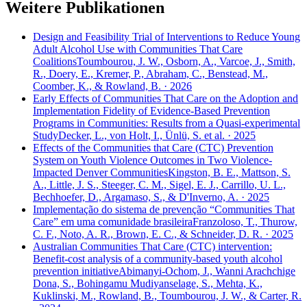
Weitere Publikationen
Design and Feasibility Trial of Interventions to Reduce Young
Adult Alcohol Use with Communities That Care
Coalitions
Toumbourou, J. W., Osborn, A., Varcoe, J., Smith,
R., Doery, E., Kremer, P., Abraham, C., Benstead, M.,
Coomber, K., & Rowland, B. · 2026
Early Effects of Communities That Care on the Adoption and
Implementation Fidelity of Evidence-Based Prevention
Programs in Communities: Results from a Quasi-experimental
Study
Decker, L., von Holt, I., Ünlü, S. et al. · 2025
Effects of the Communities that Care (CTC) Prevention
System on Youth Violence Outcomes in Two Violence-
Impacted Denver Communities
Kingston, B. E., Mattson, S.
A., Little, J. S., Steeger, C. M., Sigel, E. J., Carrillo, U. L.,
Bechhoefer, D., Argamaso, S., & D'Inverno, A. · 2025
Implementação do sistema de prevenção “Communities That
Care” em uma comunidade brasileira
Franzoloso, T., Thurow,
C. F., Noto, A. R., Brown, E. C., & Schneider, D. R. · 2025
Australian Communities That Care (CTC) intervention:
Benefit-cost analysis of a community-based youth alcohol
prevention initiative
Abimanyi-Ochom, J., Wanni Arachchige
Dona, S., Bohingamu Mudiyanselage, S., Mehta, K.,
Kuklinski, M., Rowland, B., Toumbourou, J. W., & Carter, R.